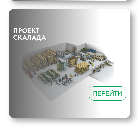
предлагает надежные и качественные решения,
которые помогут вам оптимизировать процессы
хранения и транспортировки товаров. Ознакомьтесь с
нашим ассортиментом, чтобы выбрать оборудование,
соответствующее вашим требованиям и задачам!
Основные виды гидравлических
столов:
Ручные гидравлические столы
Эти модели управляются вручную с помощью
насосного механизма, который поднимает рабочую
платформу.
- Преимущества: Низкая стоимость, простота в
использовании и обслуживании. Идеальны для
небольших складов и магазинов, где не требуется
высокая производительность.
Электрические гидравлические столы
Оснащены электрическим приводом, что облегчает подъем
и перемещение грузов.
- Преимущества: Увеличенная скорость работы, снижение
физической нагрузки на оператора, возможность
использования для длительных смен. Подходят для больших
складов и промышленных предприятий.
Гидравлические столы с
увеличенной
грузоподъемностью
Эти модели способны поднимать тяжелые грузы и
предназначены для работы с большими объемами.
- Преимущества: Идеальны для складов с высокими