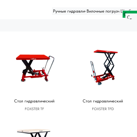
Ручные гидравлические тележки
Вилочные погрузчики
Штабел
Стол г
Само
Тел
ЗАКАЗАТЬ
ОБОРУДОВАНИЕ
Стол гидравлический
Стол гидравлический
FOXSTER TF
FOXSTER TFD