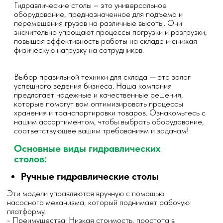
Преимущества использования гидравлических столов:
- Эффективность: Ускорение процессов обработки грузов и
снижение времени на погрузочно-разгрузочные операции.
- Комфорт: Снижение физической нагрузки на сотрудников,
что увеличивает производительность труда и уменьшает риск
травм.
- Безопасность: Современные модели оснащены системами
безопасности, которые минимизируют риск падения грузов и
травм.
- Долговечность: Изготовлены из качественных материалов,
что обеспечивает надежность и долгий срок службы даже
при интенсивной эксплуатации.
На shelfsklad.su вы найдете широкий ассортимент
гидравлических столов, которые подходят для любых
потребностей вашего склада. Мы предлагаем только
качественную продукцию, которая поможет вам повысить
эффективность работы и снизить затраты. Свяжитесь с нами
для получения дополнительной информации или консультации
по выбору подходящей модели!