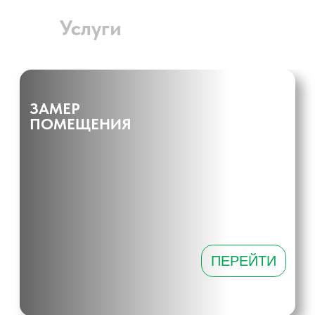
Услуги
Гидравлические столы для склада от Shelsklad.su
Гидравлические столы – это универсальное
оборудование, предназначенное для подъема и
перемещения грузов на различные высоты. Они
значительно упрощают процессы погрузки и разгрузки,
повышая эффективность работы на складе и снижая
физическую нагрузку на сотрудников.
Выбор правильной техники для склада — это залог
успешного ведения бизнеса. Наша компания