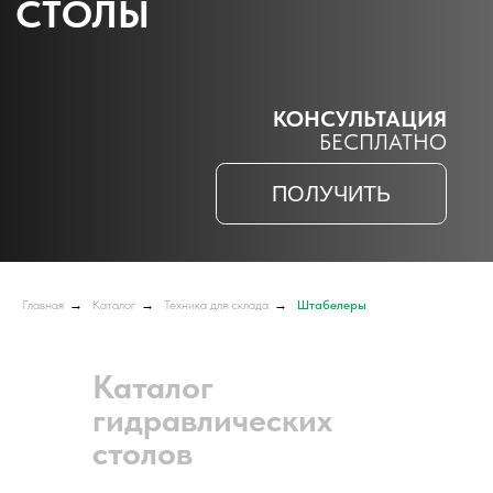
Главная
→
Каталог
→
Техника для склада
→
Штабелеры
Каталог
гидравлических
столов