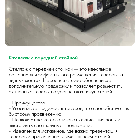
Услуги
Замер помещения
Наши специалисты проведут замеры вашего склада,
чтобы предложить наиболее эффективные решения для
организации хранения.
3D проект склада
Создание 3D проекта позволит вам визуализировать
будущее оформление вашего склада и эффективно
спланировать размещение стеллажей.
Монтаж под ключ
Мы выполняем полный цикл работ: от консультации и
проектирования до монтажа и запуска системы в
эксплуатацию.