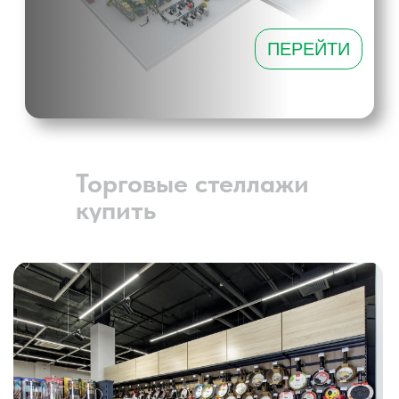
Торговые стеллажи
Стеллаж с передней стойкой
Стеллаж с передней стойкой — это идеальное
купить
решение для эффективного размещения товаров на
видных местах. Передняя стойка обеспечивает
дополнительную поддержку и позволяет разместить
акционные товары на уровне глаз покупателей.
- Преимущества:
- Увеличивает видимость товаров, что способствует их
быстрому продвижению.
- Позволяет легко организовать акционные зоны и
выставлять специальные предложения.
- Идеален для магазинов, где важна презентация
товаров и привлечение внимания покупателей.
Стеллаж с верхним подтоварником