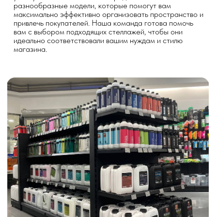
Пристенный усиленный стеллаж
Пристенный усиленный стеллаж — это надежное и
прочное решение для размещения тяжелых и
объемных товаров вдоль стен торгового помещения.
Эти стеллажи обеспечивают максимальную
устойчивость и долговечность.
- Преимущества:
- Высокая грузоподъемность, что позволяет хранить
тяжелую продукцию без риска повреждений.
- Эффективное использование стенового
пространства, освобождая центральные проходы для
покупателей.
- Долговечность и надежность конструкции, что
гарантирует стабильную работу в течение длительного
времени.