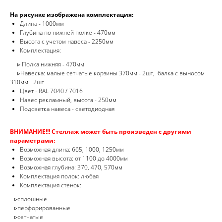
На рисунке изображена комплектация:
Длина - 1000мм
Глубина по нижней полке - 470мм
Высота с учетом навеса - 2250мм
Комплектация:
▹ Полка нижняя - 470мм
▹Навеска: малые сетчатые корзины 370мм - 2шт, балка с выносом
310мм - 2шт
Цвет - RAL 7040 / 7016
Навес рекламный, высота - 250мм
Подсветка навеса - светодиодная
ВНИМАНИЕ!!! Стеллаж может быть произведен с другими
параметрами:
Возможная длина: 665, 1000, 1250мм
Возможная высота: от 1100 до 4000мм
Возможная глубина: 370, 470, 570мм
Комплектация полок: любая
Комплектация стенок:
▹сплошные
▹перфорированные
▹сетчатые