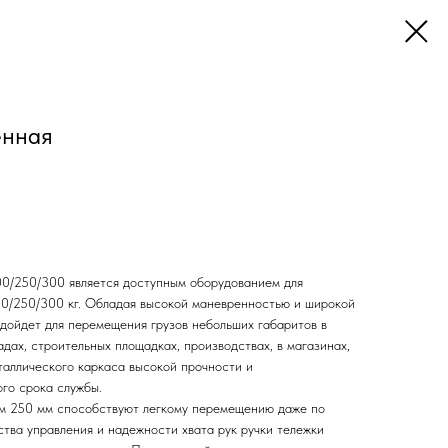
енная
00/250/300 является доступным оборудованием для
0/250/300 кг. Обладая высокой маневренностью и широкой
дойдет для перемещения грузов небольших габаритов в
дах, строительных площадках, производствах, в магазинах,
таллического каркаса высокой прочности и
го срока службы.
м 250 мм способствуют легкому перемещению даже по
тва управления и надежности хвата рук ручки тележки