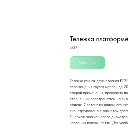
Тележка платформ
SKU:
Заказать
Тележка ручная двухколесная КГ2
перемещения грузов массой до 20
сферой применения, прекрасно по
стесненных пространствах на скла
офисах. Состоит из надежного ме
сконструирована с расчетом долго
Пневматические колеса диаметро
неровным поверхностям. Для удобс