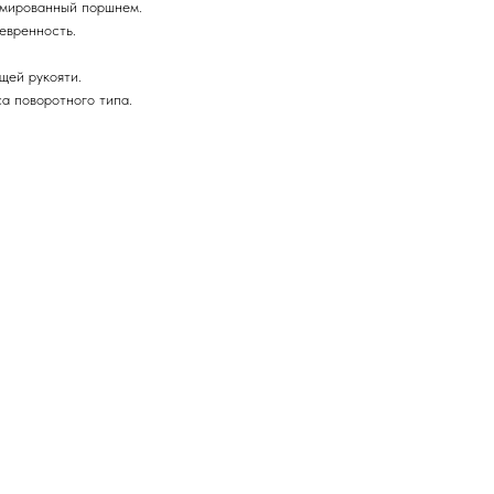
омированный поршнем.
евренность.
.
щей рукояти.
а поворотного типа.