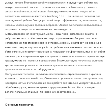
укладки грузов. Благодаря своей универсальности подходит для работы как
внутри помещений, так и на открытых площадках в любую погоду, а также в
загрязненной или пыльной среде. На погрузчике установлен надежный и
долговечный китайский двигатель Xinchang 485 — он идеально подходит для
повседневной работы благодаря своей энергоэффективности, экономичности,
низкому уровню шума и вредных выбросов. Однако длительное использование
погрузчика в закрытых помещениях не рекомендуется.
Оптимизированная конструкция мачты и защитной надголовной решетки с
ребрами жесткости обеспечивает оператору отличную обзорность во всех
направлениях; просторная кабина, рулевой механизм и комфортное сиденье с
возможностью регулировки — удобство работы на протяжении долгого периода.
Установленные пневматические шины повышают комфорт при выполнении работ,
снижают риск повреждения хрупких грузов, а также обеспечивают превосходную
проходимость на неровных поверхностях. В комплектацию погрузчика включена
третья линия гидравлики, позволяющая при необходимости подключать
дополнительное навесное оборудование.
Погрузчик востребован на складах, предприятиях, стройплощадках, в крупных
магазинах, сельском хозяйстве. Отличается производительностью, прочностью,
маневренностью. Использование его в работе значительно ускоряет процесс
обработки грузов, экономит время и трудозатраты. Может быть оснащен
дополнительными опциями или навесным оборудованием.
Основные параметры